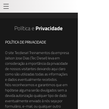
Política e
Privacidade
POLÍTICA DE PRIVACIDADE
O site Tecdiesel Treinamentos da empresa
Jailson Jose Dias (Tec Diesel) leva em
consideração a importância da privacidade
de nossos visitantes deixando aqui claro
como são utilizadas todas as informações
e dados eventualmente recebidos.
Nós reconhecemos e garantimos que em
hipótese alguma serão divulgados sem a
devida autorização qualquer tipo de dado
eventualmente enviado à nós seja por
formulário, e-mail, ou qualquer outro