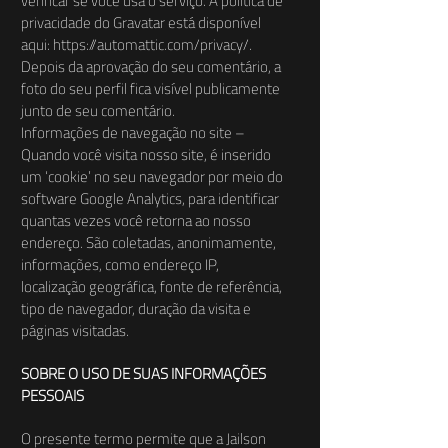
verificar se você usa o serviço. A política de
privacidade do Gravatar está disponível
aqui:
https://automattic.com/privacy/.
Depois da aprovação do seu comentário, a
foto do seu perfil fica visível publicamente
junto de seu comentário.
Informações de navegação no site –
Quando você visita nosso site, é inserido
um ‘cookie’ no seu navegador por meio do
software Google Analytics, para identificar
quantas vezes você retorna ao nosso
endereço. São coletadas, anonimamente,
informações, como endereço IP,
localização geográfica, fonte de referência,
tipo de navegador, duração da visita e
páginas visitadas.
SOBRE O USO DE SUAS INFORMAÇÕES
PESSOAIS
O presente termo permite que a Jailson