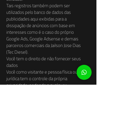
Tais registros também podem ser
utilizados pelo banco de dados das
publicidades aqui exibidas para a
dissipação de anúncios com base em
interesses como é o caso do próprio
Google Ads, Google Adsense e demais
parceiros comerciais da Jailson Jose Dias
(Tec Diesel).
Você tem o direito de não fornecer seus
dados
Você como visitante e pessoa física ou
jurídica tem o controle da própria
privacidade, podendo a qualquer
momento utilizando as funções de seu
próprio navegador para “navegar
anonimamente”. Porém, deve ter e estar
ciente de que alguns serviços deste e de
outros sites poderão não funcionar
corretamente devido a ocultação destes
dados como é o caso de sistemas de login,