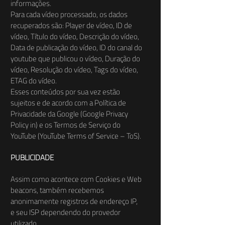
informações.
Para cada vídeo processado, os dados
recuperados são: Player de vídeo, ID de
vídeo, Título do vídeo, Descrição do vídeo,
Data de publicação do vídeo, ID do canal do
youtube que publicou o vídeo, Duração do
vídeo, Resolução do vídeo, Tags do vídeo,
ETAG do vídeo.
Esses conteúdos por sua vez estão
sujeitos e de acordo com a Política de
Privacidade da Google (Google Privacy
Policy in) e os Termos de Serviço do
YouTube (YouTube Terms of Service – ToS).
PUBLICIDADE
Assim como acontece com Cookies e Web
beacons, também recebemos
anonimamente registros de endereço IP,
e seu ISP dependendo do provedor
utilizado.