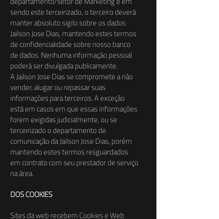
departamento/setor de Marketing e em
sendo este terceirizado, o terceiro deverá
manter absoluto sigilo sobre os dados
Jailson Jose Dias, mantendo estes termos
de confidencialidade sobre nosso banco
de dados. Nenhuma informação pessoal
poderá ser divulgada publicamente.
A Jailson Jose Dias se compromete a não
vender, alugar ou repassar suas
informações para terceiros. A exceção
está em casos em que essas informações
forem exigidas judicialmente, ou se
terceirizado o departamento de
comunicação da Jailson Jose Dias, porém
mantendo estes termos resguardados
em contrato com seu prestador de serviço
na área.
DOS COOKIES
Sites da web recebem Cookies e Web