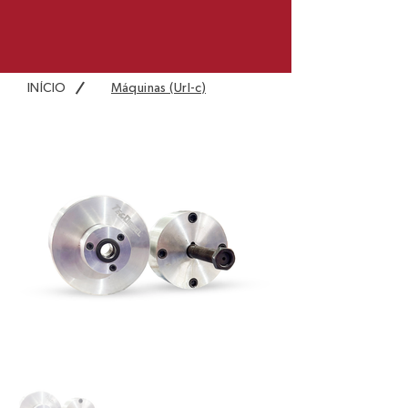
/
INÍCIO
Máquinas (Url-c)