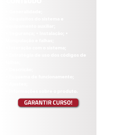
CONTEÚDO
• Generalidade;
• Requisitos do sistema e 
equipamento auxiliar; 
• Segurança; • Instalação; • 
Manipulação e falhas; 
• Interação com o sistema; 
• Estratégia de uso dos códigos de 
falhas; 
• Descrição; 
• Esquema de funcionamento; 
• Ajustes; 
• Informações sobre o produto.
GARANTIR CURSO!